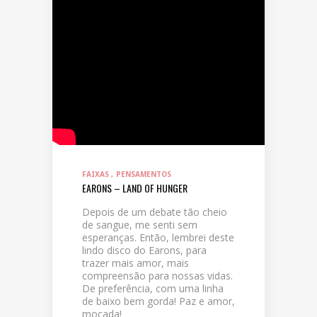
FAIXAS
PENSAMENTOS
EARONS – LAND OF HUNGER
Depois de um debate tão cheio
de sangue, me senti sem
esperanças. Então, lembrei deste
lindo disco do Earons, para
trazer mais amor, mais
compreensão para nossas vidas.
De preferência, com uma linha
de baixo bem gorda! Paz e amor,
moçada!