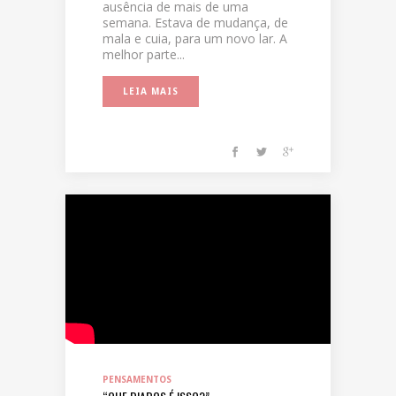
ausência de mais de uma
semana. Estava de mudança, de
mala e cuia, para um novo lar. A
melhor parte...
LEIA MAIS
PENSAMENTOS