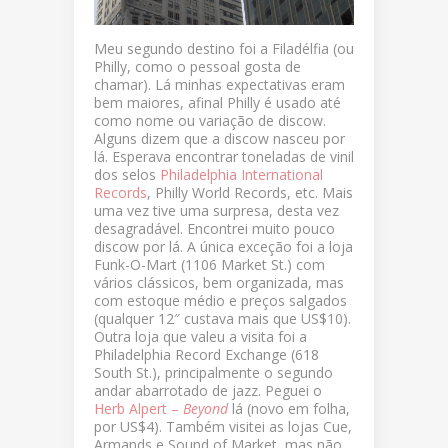
Meu segundo destino foi a Filadélfia (ou
Philly, como o pessoal gosta de
chamar). Lá minhas expectativas eram
bem maiores, afinal Philly é usado até
como nome ou variação de discow.
Alguns dizem que a discow nasceu por
lá. Esperava encontrar toneladas de vinil
dos selos
Philadelphia International
Records
, Philly World Records, etc. Mais
uma vez tive uma surpresa, desta vez
desagradável. Encontrei muito pouco
discow por lá. A única exceção foi a loja
Funk-O-Mart (1106 Market St.) com
vários clássicos, bem organizada, mas
com estoque médio e preços salgados
(qualquer 12″ custava mais que US$10).
Outra loja que valeu a visita foi a
Philadelphia Record Exchange (618
South St.), principalmente o segundo
andar abarrotado de jazz. Peguei o
Herb Alpert –
Beyond
lá (novo em folha,
por US$4). Também visitei as lojas Cue,
Armands e Sound of Market, mas não