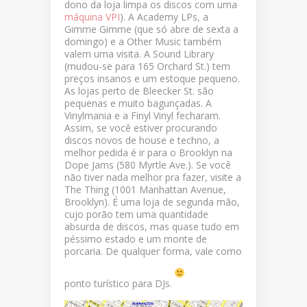
dono da loja limpa os discos com uma
máquina VPI
). A Academy LPs, a
Gimme Gimme (que só abre de sexta a
domingo) e a Other Music também
valem uma visita. A Sound Library
(mudou-se para 165 Orchard St.) tem
preços insanos e um estoque pequeno.
As lojas perto de Bleecker St. são
pequenas e muito bagunçadas. A
Vinylmania e a Finyl Vinyl fecharam.
Assim, se você estiver procurando
discos novos de house e techno, a
melhor pedida é ir para o Brooklyn na
Dope Jams (580 Myrtle Ave.). Se você
não tiver nada melhor pra fazer, visite a
The Thing (1001 Manhattan Avenue,
Brooklyn). É uma loja de segunda mão,
cujo porão tem uma quantidade
absurda de discos, mas quase tudo em
péssimo estado e um monte de
porcaria. De qualquer forma, vale como
ponto turístico para DJs.