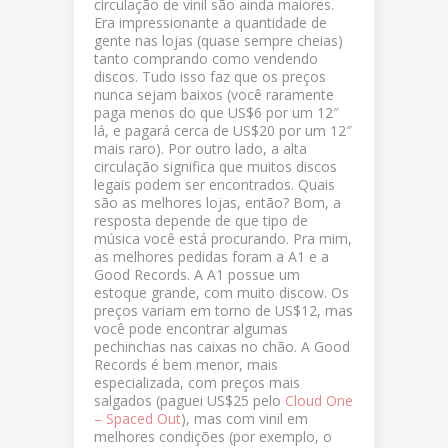
circulação de vinil são ainda maiores.
Era impressionante a quantidade de
gente nas lojas (quase sempre cheias)
tanto comprando como vendendo
discos. Tudo isso faz que os preços
nunca sejam baixos (você raramente
paga menos do que US$6 por um 12″
lá, e pagará cerca de US$20 por um 12″
mais raro). Por outro lado, a alta
circulação significa que muitos discos
legais podem ser encontrados. Quais
são as melhores lojas, então? Bom, a
resposta depende de que tipo de
música você está procurando. Pra mim,
as melhores pedidas foram a A1 e a
Good Records. A A1 possue um
estoque grande, com muito discow. Os
preços variam em torno de US$12, mas
você pode encontrar algumas
pechinchas nas caixas no chão. A Good
Records é bem menor, mais
especializada, com preços mais
salgados (paguei US$25 pelo
Cloud One
– Spaced Out
), mas com vinil em
melhores condições (por exemplo, o