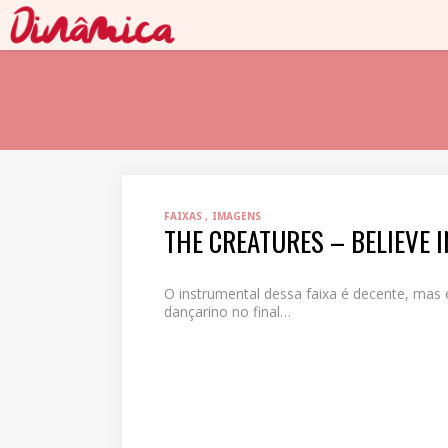
FAIXAS
IMAGENS
THE CREATURES – BELIEVE 
O instrumental dessa faixa é decente, mas 
dançarino no final…