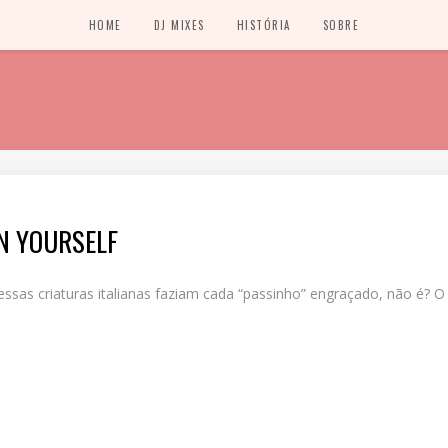
HOME
DJ MIXES
HISTÓRIA
SOBRE
IN YOURSELF
essas criaturas italianas faziam cada “passinho” engraçado, não é? 