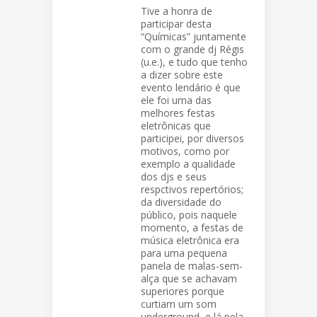
Tive a honra de
participar desta
“Químicas” juntamente
com o grande dj Régis
(u.e.), e tudo que tenho
a dizer sobre este
evento lendário é que
ele foi uma das
melhores festas
eletrônicas que
participei, por diversos
motivos, como por
exemplo a qualidade
dos djs e seus
respctivos repertórios;
da diversidade do
público, pois naquele
momento, a festas de
música eletrônica era
para uma pequena
panela de malas-sem-
alça que se achavam
superiores porque
curtiam um som
underground, e lá pela