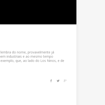
ão lembra do nome, provavelmente já
, bem industriais e ao mesmo tempo
exemplo, que, ao lado do Los Ninos, e de