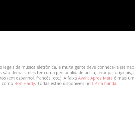
s legais da música eletrônica, e muita gente deve conhece-la (se n
s
são demais, eles tem uma personalidade única, arranjos originais
os (em espanhol, francês, etc.). A faixa
Avant Apres Mars
é mais um 
Js como
Ron Hardy
. Todas estão disponíveis no
LP da banda
.