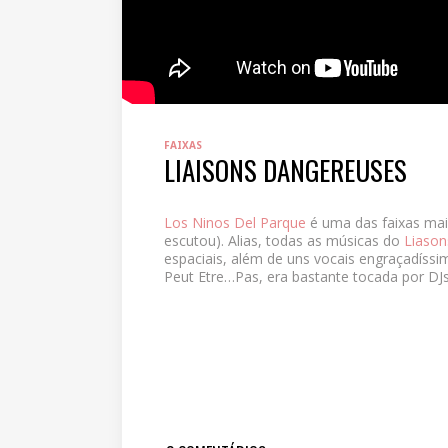
FAIXAS
LIAISONS DANGEREUSES
Los Ninos Del Parque
é uma das faixas mai
escutou). Alias, todas as músicas do
Liason
espaciais, além de uns vocais engraçadíssim
Peut Etre…Pas, era bastante tocada por D