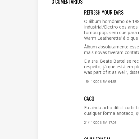
3 COMENTÁRIOS
REFRESH YOUR EARS
O álbum homônimo de 1981 f
Industrial/Electro dos ano
tornou pop, sem que para i
Warm Leatherette’ é o qu
Álbum absolutamente essen
mais novas tiveram contato
E a sra. Beate Bartel se r
respeito, já que está em p
was part of it as well”, di
15/11/2006 EM 04:58
CACO
Eu ainda acho difícil curti
qualquer forma anotado, qu
21/11/2006 EM 17:08