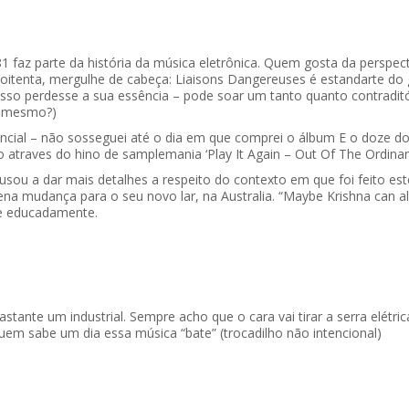
az parte da história da música eletrônica. Quem gosta da perspecti
s oitenta, mergulhe de cabeça: Liaisons Dangereuses é estandarte do g
sso perdesse a sua essência – pode soar um tanto quanto contraditór
e mesmo?)
cial – não sosseguei até o dia em que comprei o álbum E o doze do
 atraves do hino de samplemania ‘Play It Again – Out Of The Ordinary
ecusou a dar mais detalhes a respeito do contexto em que foi feito 
lena mudança para o seu novo lar, na Australia. “Maybe Krishna can 
sse educadamente.
r bastante um industrial. Sempre acho que o cara vai tirar a serra elé
em sabe um dia essa música “bate” (trocadilho não intencional)