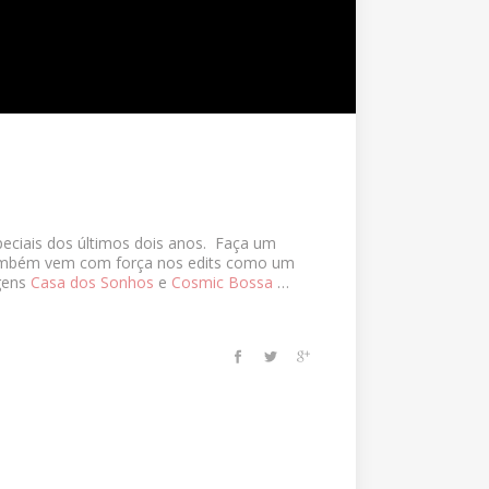
peciais dos últimos dois anos. Faça um
ambém vem com força nos edits como um
agens
Casa dos Sonhos
e
Cosmic Bossa
…