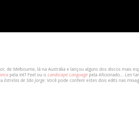
r, de Melbourne, lá na Austrália e lançou alguns dos discos mais es
anca
pela Int’l Feel ou o
Landscape Language
pela Aficionado… Len t
ra
Estrelas de São Jorge
. Você pode conferir estes dois edits nas mix