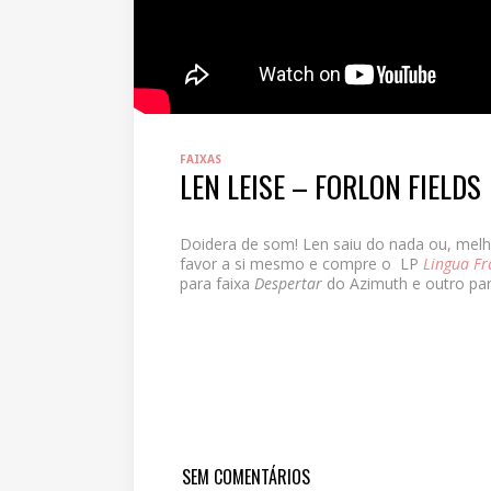
FAIXAS
LEN LEISE – FORLON FIELDS
Doidera de som! Len saiu do nada ou, melho
favor a si mesmo e compre o LP
Lingua Fr
para faixa
Despertar
do Azimuth e outro pa
SEM COMENTÁRIOS