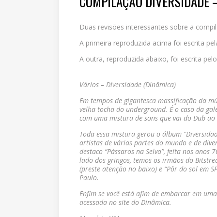
COMPILAÇÃO DIVERSIDADE 
Duas revisões interessantes sobre a compi
A primeira reproduzida acima foi escrita p
A outra, reproduzida abaixo, foi escrita pe
Vários – Diversidade (Dinâmica)
Em tempos de gigantesca massificação da mú
velha tocha do underground. É o caso da gal
com uma mistura de sons que vai do Dub ao H
Toda essa mistura gerou o álbum “Diversidad
artistas de várias partes do mundo e de diver
destaco “Pássaros na Selva”, feita nos anos
lado dos gringos, temos os irmãos do Bitstre
(preste atenção no baixo) e “Pôr do sol em S
Paulo.
Enfim se você está afim de embarcar em uma
acessada no site do Dinâmica.