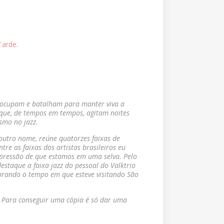
Tarde
.
reocupam e batalham para manter viva a
 que, de tempos em tempos, agitam noites
smo no jazz.
outro nome, reúne quatorzes faixas de
re as faixas dos artistas brasileiros eu
mpressão de que estamos em uma selva. Pelo
estaque a faixa jazz do pessoal do Valktrio
embrando o tempo em que esteve visitando São
 Para conseguir uma cópia é só dar uma