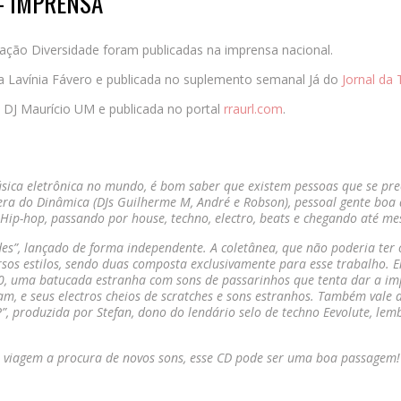
– IMPRENSA
lação Diversidade foram publicadas na imprensa nacional.
ela Lavínia Fávero e publicada no suplemento semanal Já do
Jornal da 
lo DJ Maurício UM e publicada no portal
rraurl.com
.
sica eletrônica no mundo, é bom saber que existem pessoas que se p
era do Dinâmica (DJs Guilherme M, André e Robson), pessoal gente boa
ip-hop, passando por house, techno, electro, beats e chegando até me
es”, lançado de forma independente. A coletânea, que não poderia ter 
sos estilos, sendo duas composta exclusivamente para esse trabalho. Ent
 70, uma batucada estranha com sons de passarinhos que tenta dar a i
am, e seus electros cheios de scratches e sons estranhos. Também vale d
P”, produzida por Stefan, dono do lendário selo de techno Eevolute, l
 viagem a procura de novos sons, esse CD pode ser uma boa passagem!